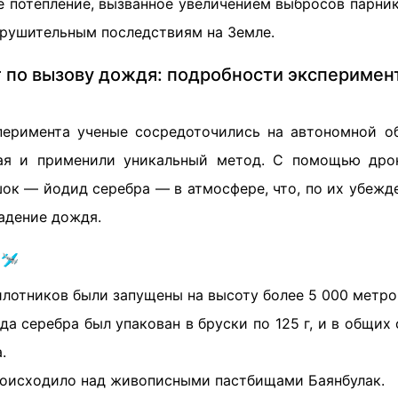
е потепление, вызванное увеличением выбросов парник
рушительным последствиям на Земле.
 по вызову дождя: подробности эксперимен
перимента ученые сосредоточились на автономной о
тая и применили уникальный метод. С помощью дро
ок — йодид серебра — в атмосфере, что, по их убежд
адение дождя.
🛩️
илотников были запущены на высоту более 5 000 метро
а серебра был упакован в бруски по 125 г, и в общих
.
оисходило над живописными пастбищами Баянбулак.