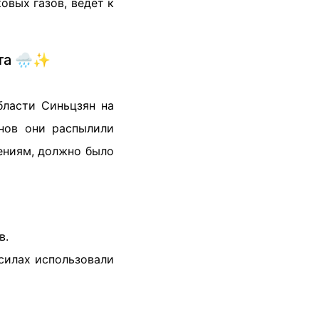
овых газов, ведет к
та 🌧️✨
бласти Синьцзян на
нов они распылили
ениям, должно было
в.
 силах использовали