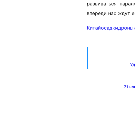
развиваться парал
впереди нас ждут 
Китай
осадки
дроны
Уд
71 но