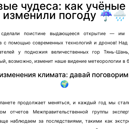
ые чудеса: как учёные 
изменили погоду ☔🌧️
 сделали поистине выдающееся открытие — им у
в с помощью современных технологий и дронов! Над
ателей у подножия величественных гор Тянь-Шань
ый, возможно, изменит наше видение метеорологии в 
изменения климата: давай поговорим
🌍
ланете продолжает меняться, и каждый год мы ста
ом отчетов Межправительственной группы экспе
аще наблюдаем за последствиями, такими как экст