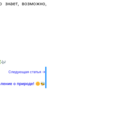
о знает, возможно,
🎶
Следующая статья →
вление о природе! 🌼🐝