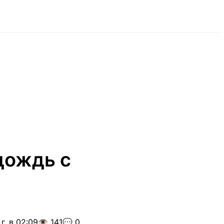
дождь с
✨
г. в 02:09
👁️ 141
💬 0