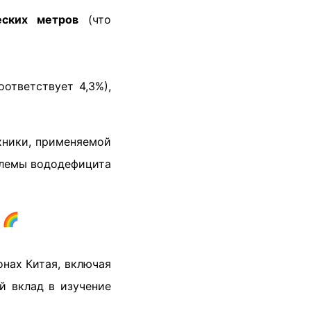
еских метров
(что
оответствует 4,3%),
хники, применяемой
блемы вододефицита
 🌈
нах Китая, включая
й вклад в изучение