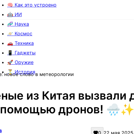
🧠 Как это устроено
🤖 ИИ
🧬 Наука
🪐 Космос
🚗 Техника
📱 Гаджеты
🚀 Оружие
⏳ История
е: новое слово в метеорологии
еные из Китая вызвали 
помощью дронов! 🌧️
в
0
22 мая 2025 