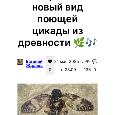
новый вид
поющей
цикады из
древности 🌿🎶
Евгений
21 мая 2025 г.
👁️
💬
Жданов
0
в 23:09
136
0