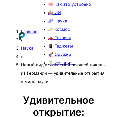
🧠 Как это устроено
🤖 ИИ
🧬 Наука
🪐 Космос
Главная
🚗 Техника
/
📱 Гаджеты
Наука
🚀 Оружие
/
⏳ История
Новый вид ископаемой поющей цикады
из Германии — удивительные открытия
в мире науки
Удивительное
открытие: