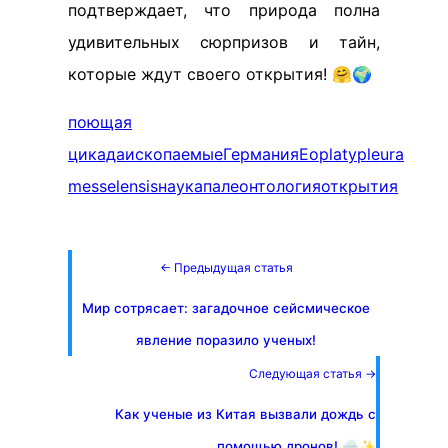
подтверждает, что природа полна
удивительных сюрпризов и тайн,
которые ждут своего открытия! 🤗🌍
поющая
цикада
ископаемые
Германия
Eoplatypleura
messelensis
наука
палеонтология
открытия
← Предыдущая статья
Мир сотрясает: загадочное сейсмическое
явление поразило ученых!
Следующая статья →
Как ученые из Китая вызвали дождь с
помощью дронов! 🌧️✨