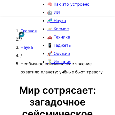
🧠 Как это устроено
🤖 ИИ
🧬 Наука
🪐 Космос
Главная
🚗 Техника
/
📱 Гаджеты
Наука
🚀 Оружие
/
⏳ История
Необычное сейсмическое явление
охватило планету: учёные бьют тревогу
Мир сотрясает:
загадочное
сейсмическое