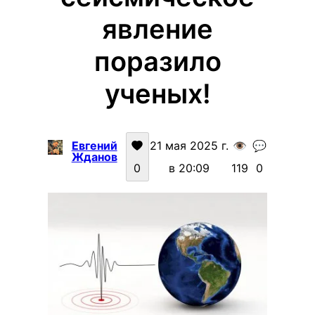
явление
поразило
ученых!
Евгений
21 мая 2025 г.
👁️
💬
Жданов
0
в 20:09
119
0