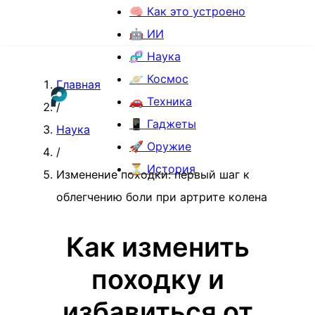
🧠 Как это устроено
🤖 ИИ
🧬 Наука
🪐 Космос
Главная
🚗 Техника
/
📱 Гаджеты
Наука
🚀 Оружие
/
⏳ История
Изменение походки: первый шаг к
облегчению боли при артрите колена
Как изменить
походку и
избавиться от