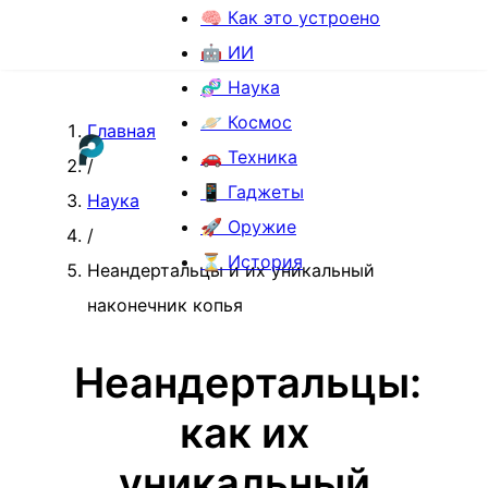
🧠 Как это устроено
🤖 ИИ
🧬 Наука
🪐 Космос
Главная
🚗 Техника
/
📱 Гаджеты
Наука
🚀 Оружие
/
⏳ История
Неандертальцы и их уникальный
наконечник копья
Неандертальцы:
как их
уникальный