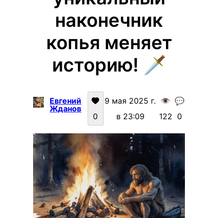
наконечник
копья меняет
историю! 🗡️
Евгений
9 мая 2025 г.
👁️
💬
Жданов
0
в 23:09
122
0