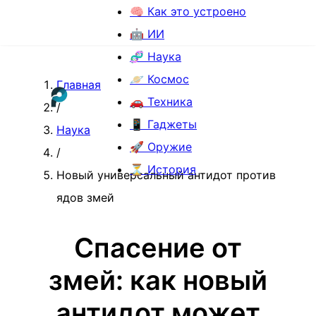
🧠 Как это устроено
🤖 ИИ
🧬 Наука
🪐 Космос
Главная
🚗 Техника
/
📱 Гаджеты
Наука
🚀 Оружие
/
⏳ История
Новый универсальный антидот против
ядов змей
Спасение от
змей: как новый
антидот может