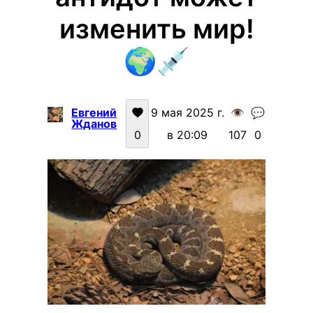
изменить мир!
🌍💉
Евгений
9 мая 2025 г.
👁️
💬
Жданов
0
в 20:09
107
0