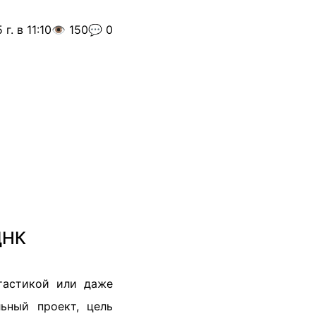
г. в 11:10
👁️ 150
💬 0
ДНК
нтастикой или даже
ьный проект, цель