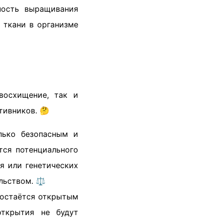
ность выращивания
 ткани в организме
восхищение, так и
тивников. 🤔
лько безопасным и
тся потенциального
я или генетических
льством. ⚖️
 остаётся открытым
открытия не будут