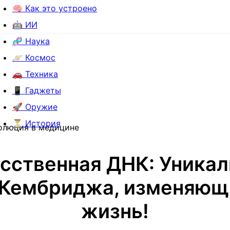
🧠 Как это устроено
🤖 ИИ
🧬 Наука
🪐 Космос
🚗 Техника
📱 Гаджеты
🚀 Оружие
⏳ История
олюция в медицине
сственная ДНК: Уника
 Кембриджа, изменяющ
жизнь!