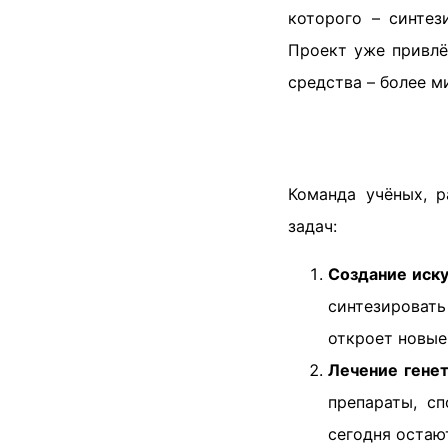
которого – синтез
Проект уже привлё
средства – более м
Команда учёных, 
задач:
Создание иск
синтезироват
откроет новые
Лечение гене
препараты, с
сегодня остаю