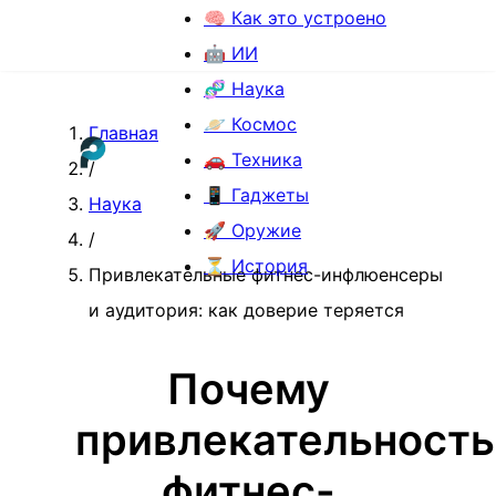
🧠 Как это устроено
🤖 ИИ
🧬 Наука
🪐 Космос
Главная
🚗 Техника
/
📱 Гаджеты
Наука
🚀 Оружие
/
⏳ История
Привлекательные фитнес-инфлюенсеры
и аудитория: как доверие теряется
Почему
привлекательность
фитнес-