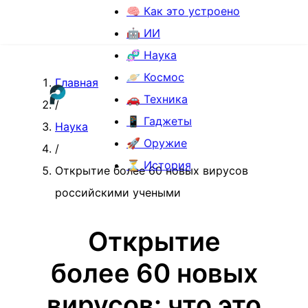
🧠 Как это устроено
🤖 ИИ
🧬 Наука
🪐 Космос
Главная
🚗 Техника
/
📱 Гаджеты
Наука
🚀 Оружие
/
⏳ История
Открытие более 60 новых вирусов
российскими учеными
Открытие
более 60 новых
вирусов: что это