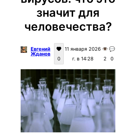
значит для
человечества?
Евгений
11 января 2026
👁️
💬
Жданов
0
г. в 14:28
2
0