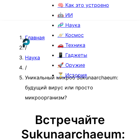
🧠 Как это устроено
🤖 ИИ
🧬 Наука
🪐 Космос
Главная
🚗 Техника
/
📱 Гаджеты
Наука
🚀 Оружие
/
⏳ История
Уникальный микроб Sukunaarchaeum:
будущий вирус или просто
микроорганизм?
Встречайте
Sukunaarchaeum: