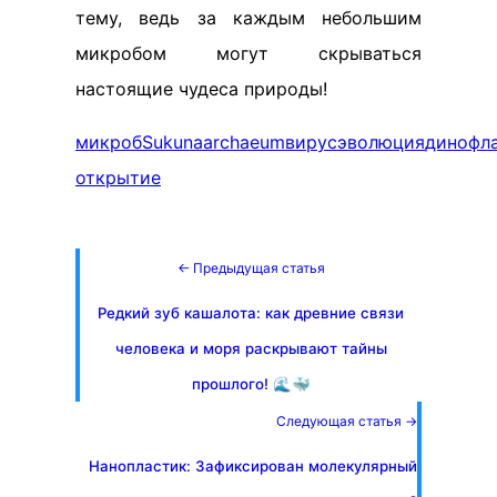
тему, ведь за каждым небольшим
микробом могут скрываться
настоящие чудеса природы!
микроб
Sukunaarchaeum
вирус
эволюция
динофла
открытие
← Предыдущая статья
Редкий зуб кашалота: как древние связи
человека и моря раскрывают тайны
прошлого! 🌊🐳
Следующая статья →
Нанопластик: Зафиксирован молекулярный