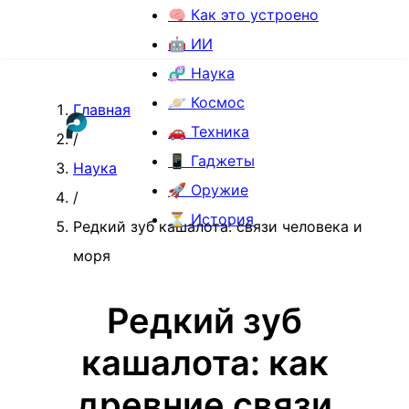
🧠 Как это устроено
🤖 ИИ
🧬 Наука
🪐 Космос
Главная
🚗 Техника
/
📱 Гаджеты
Наука
🚀 Оружие
/
⏳ История
Редкий зуб кашалота: связи человека и
моря
Редкий зуб
кашалота: как
древние связи