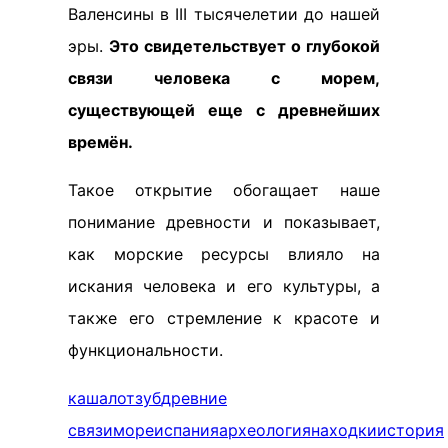
Валенсины в III тысячелетии до нашей
эры.
Это свидетельствует о глубокой
связи человека с морем,
существующей еще с древнейших
времён.
Такое открытие обогащает наше
понимание древности и показывает,
как морские ресурсы влияло на
искания человека и его культуры, а
также его стремление к красоте и
функциональности.
кашалот
зуб
древние
связи
море
испания
археология
находки
история