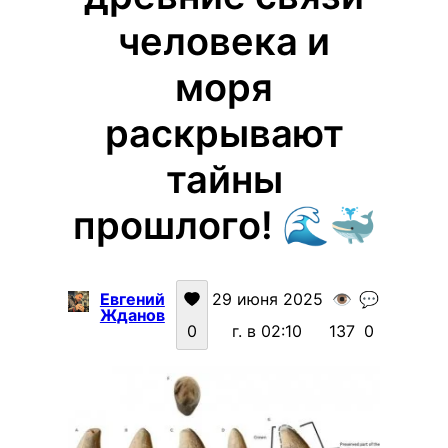
человека и
моря
раскрывают
тайны
прошлого! 🌊🐳
Евгений
29 июня 2025
👁️
💬
Жданов
0
г. в 02:10
137
0