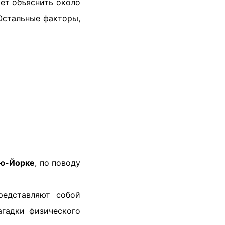
жет объяснить около
Остальные факторы,
ю-Йорке
, по поводу
едставляют собой
агадки физического