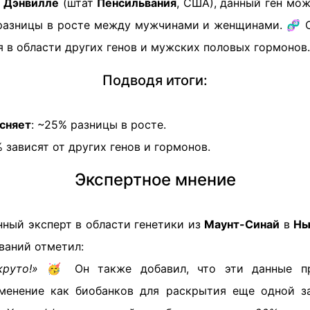
в
Дэнвилле
(штат
Пенсильвания
, США), данный ген мо
разницы в росте между мужчинами и женщинами. 🧬 
я в области других генов и мужских половых гормонов.
Подводя итоги:
сняет
: ~25% разницы в росте.
 зависят от других генов и гормонов.
Экспертное мнение
нный эксперт в области генетики из
Маунт-Синай
в
Нь
ваний отметил:
руто!»
🥳 Он также добавил, что эти данные пр
менение как биобанков для раскрытия еще одной з