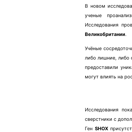
В новом исследов
ученые проанали
Исследования про
Великобритании
.
Учёные сосредоточ
либо лишние, либо
предоставили уник
могут влиять на ро
Исследования пок
сверстники с допо
Ген
SHOX
присутств