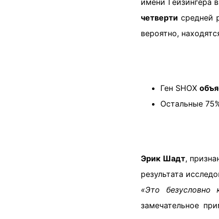
имени Гейзингера 
четверти
средней 
вероятно, находятс
Ген SHOX
объя
Остальные 75%
Эрик Шадт
, призна
результата исследо
«Это безусловно к
замечательное при