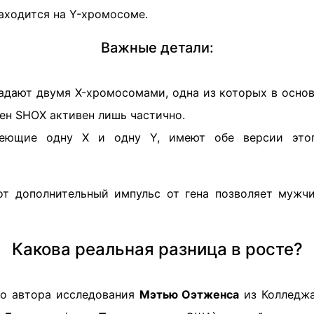
находится на Y-хромосоме.
Важные детали:
дают двумя X-хромосомами, одна из которых в основ
ген SHOX активен лишь частично.
еющие одну X и одну Y, имеют обе версии этог
от дополнительный импульс от гена позволяет муж
Какова реальная разница в росте?
го автора исследования
Мэтью Оэтженса
из Колледжа