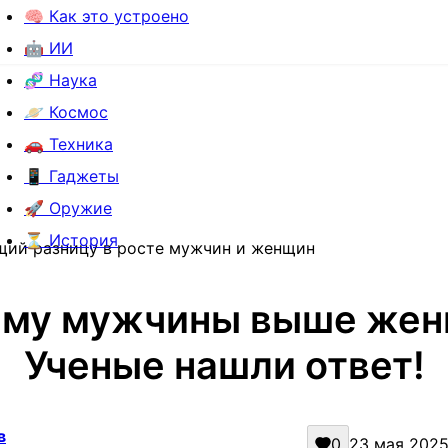
🧠 Как это устроено
🤖 ИИ
🧬 Наука
🪐 Космос
🚗 Техника
📱 Гаджеты
🚀 Оружие
⏳ История
ющий разницу в росте мужчин и женщин
му мужчины выше же
Ученые нашли ответ!
в
0
23 мая 2025 