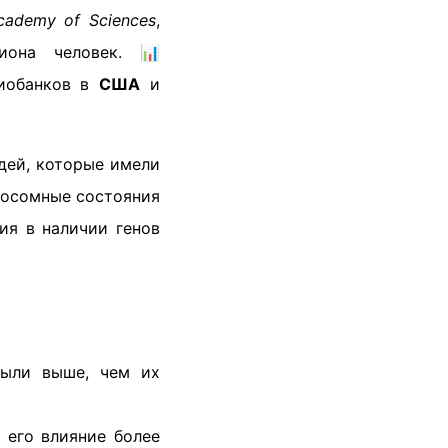
Academy of Sciences
,
иона человек. 📊
биобанков в
США
и
дей, которые имели
мосомные состояния
ия в наличии генов
ыли выше, чем их
, его влияние более