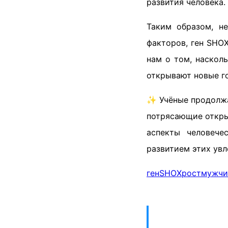
развития человека.
Таким образом, н
факторов, ген SHO
нам о том, наскол
открывают новые г
✨ Учёные продолжаю
потрясающие открыт
аспекты человече
развитием этих увл
ген
SHOX
рост
мужчи