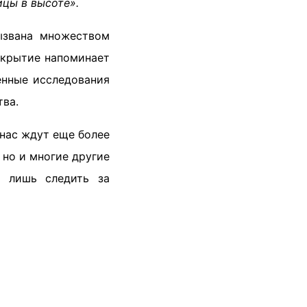
ицы в высоте».
ызвана множеством
ткрытие напоминает
енные исследования
тва.
 нас ждут еще более
 но и многие другие
я лишь следить за