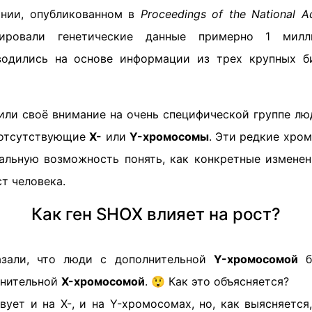
ании, опубликованном в
Proceedings of the National 
зировали генетические данные примерно 1 милл
водились на основе информации из трех крупных 
или своё внимание на очень специфической группе лю
 отсутствующие
X-
или
Y-хромосомы
. Эти редкие хро
альную возможность понять, как конкретные изменен
ст человека.
Как ген SHOX влияет на рост?
азали, что люди с дополнительной
Y-хромосомой
б
лнительной
X-хромосомой
. 😲 Как это объясняется?
ует и на X-, и на Y-хромосомах, но, как выясняется