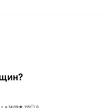
нщин?
г. в 14:09
👁️ 115
💬 0