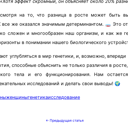
«Хотя эффект скромный, он объясняет около 20% разн
есмотря на то, что разница в росте может быть в
X все же оказался значимым детерминантом. 🧫 Это о
ько сложен и многообразен наш организм, и как же г
оризонты в понимании нашего биологического устройс
т углубляться в мир генетики, и, возможно, впереди
ия, способные объяснить не только различия в росте,
ского тела и его функционирования. Нам остаетс
екательных исследований и делать свои выводы! 🌍
ны
женщины
генетика
исследование
← Предыдущая статья