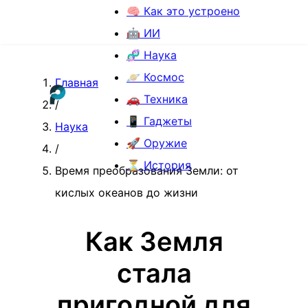
🧠 Как это устроено
🤖 ИИ
🧬 Наука
🪐 Космос
Главная
🚗 Техника
/
📱 Гаджеты
Наука
🚀 Оружие
/
⏳ История
Время преобразования Земли: от
кислых океанов до жизни
Как Земля
стала
пригодной для