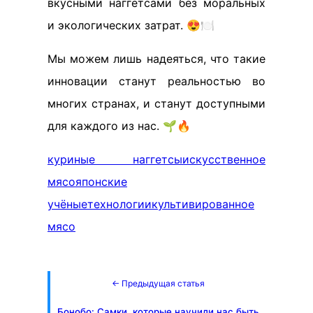
вкусными наггетсами без моральных
и экологических затрат. 😍🍽️
Мы можем лишь надеяться, что такие
инновации станут реальностью во
многих странах, и станут доступными
для каждого из нас. 🌱🔥
куриные наггетсы
искусственное
мясо
японские
учёные
технологии
культивированное
мясо
← Предыдущая статья
Бонобо: Самки, которые научили нас быть