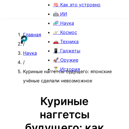
🧠 Как это устроено
🤖 ИИ
🧬 Наука
🪐 Космос
Главная
🚗 Техника
/
📱 Гаджеты
Наука
🚀 Оружие
/
⏳ История
Куриные наггетсы будущего: японские
учёные сделали невозможное
Куриные
наггетсы
будущего: как