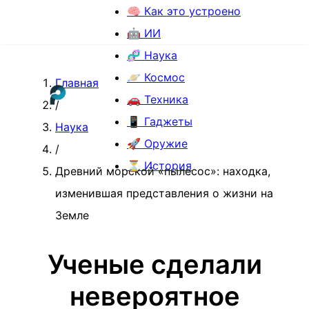
🧠 Как это устроено
🤖 ИИ
🧬 Наука
🪐 Космос
Главная
🚗 Техника
/
📱 Гаджеты
Наука
🚀 Оружие
/
⏳ История
Древний морской «пылесос»: находка,
изменившая представления о жизни на
Земле
Ученые сделали
невероятное