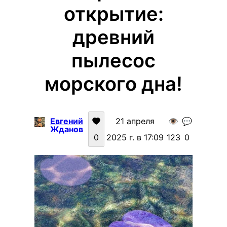
открытие:
древний
пылесос
морского дна!
Евгений
21 апреля
👁️
💬
Жданов
0
2025 г. в 17:09
123
0