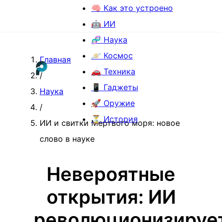
🧠 Как это устроено
🤖 ИИ
🧬 Наука
🪐 Космос
Главная
🚗 Техника
/
📱 Гаджеты
Наука
🚀 Оружие
/
⏳ История
ИИ и свитки Мертвого моря: новое
слово в науке
Невероятные
открытия: ИИ
революционизируе