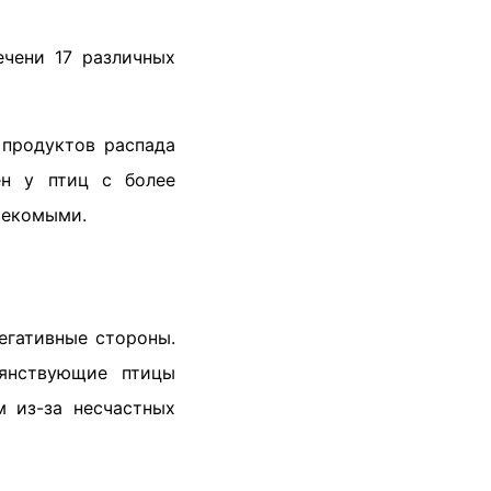
ечени 17 различных
 продуктов распада
ен у птиц с более
секомыми.
егативные стороны.
ьянствующие птицы
 из-за несчастных