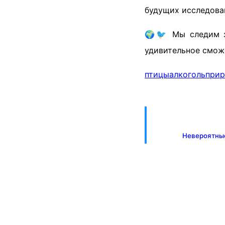
будущих исследова
🌍🐦 Мы следим з
удивительное сможе
птицы
алкоголь
прир
Невероятные