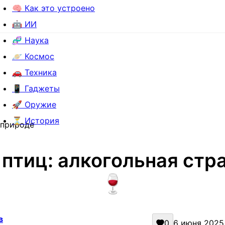
🧠 Как это устроено
🤖 ИИ
🧬 Наука
🪐 Космос
🚗 Техника
📱 Гаджеты
🚀 Оружие
⏳ История
 природе
 птиц: алкогольная стра
🍷
в
0
6 июня 2025 