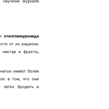
в научном журнале
ни
этилглюкуронида
сти от их рациона.
к нектар и фрукты,
рнатых имеют более
ело в том, что они
т легко бродить и