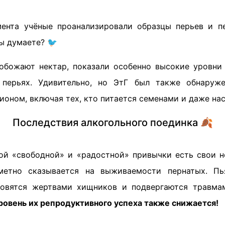
ента учёные проанализировали образцы перьев и п
вы думаете? 🐦
 обожают нектар, показали особенно высокие уровни
 перьях. Удивительно, но ЭтГ был также обнаруж
ионом, включая тех, кто питается семенами и даже на
Последствия алкогольного поединка 🍂
ой «свободной» и «радостной» привычки есть свои н
етно сказывается на выживаемости пернатых. П
новятся жертвами хищников и подвергаются травмам
ровень их репродуктивного успеха также снижается!