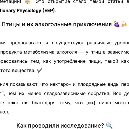
ментации! 🤯 Это открытие стало темой статьи 
tionary Physiology (EEP)
.
Птицы и их алкогольные приключения 🍇🍻
ния предполагают, что существуют различные уров
 продукта метаболизма алкоголя — у птиц в зависимо
ресовались тем, как употребление пищи, такой ка
этого вещества. ✔️
ния показывают, что нектаро- и плодоядные виды пе
Г, чем их менее сладкозависимые собратья. Все д
ше алкоголя благодаря тому, что [их] пища може
нол.
Как проводили исследование? 🔍