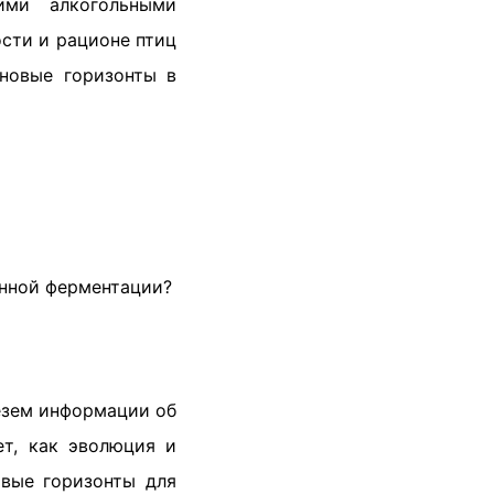
ими алкогольными
ости и рационе птиц
 новые горизонты в
енной ферментации?
езем информации об
ет, как эволюция и
овые горизонты для