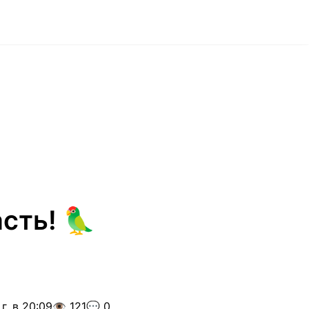
сть! 🦜
г. в 20:09
👁️ 121
💬 0