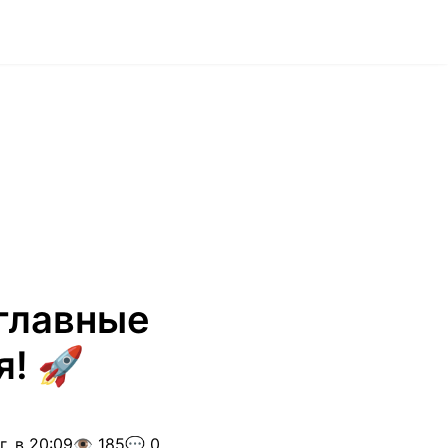
главные
! 🚀
. в 20:09
👁️ 185
💬 0