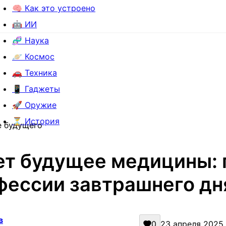
🧠 Как это устроено
🤖 ИИ
🧬 Наука
🪐 Космос
🚗 Техника
📱 Гаджеты
🚀 Оружие
⏳ История
е будущего
ет будущее медицины: 
фессии завтрашнего дня
в
0
23 апреля 2025 г