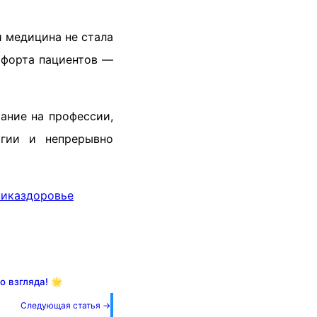
 медицина не стала
мфорта пациентов —
мание на профессии,
огии и непрерывно
ника
здоровье
 взгляда! 🌟
Следующая статья →