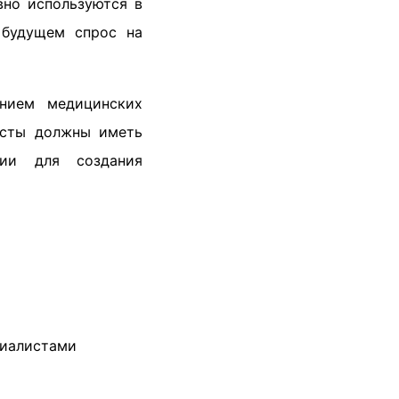
вно используются в
 будущем спрос на
анием медицинских
исты должны иметь
нии для создания
циалистами