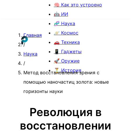
🧠 Как это устроено
🤖 ИИ
🧬 Наука
🪐 Космос
Главная
🚗 Техника
/
📱 Гаджеты
Наука
🚀 Оружие
/
⏳ История
Метод восстановления зрения с
помощью наночастиц золота: новые
горизонты науки
Революция в
восстановлении