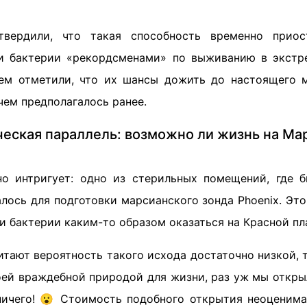
твердили, что такая способность временно приос
и бактерии «рекордсменами» по выживанию в экстр
ем отметили, что их шансы дожить до настоящего 
чем предполагалось ранее.
еская параллель: возможно ли жизнь на Ма
но интригует: одно из стерильных помещений, где 
алось для подготовки марсианского зонда Phoenix. Эт
ти бактерии каким-то образом оказаться на Красной пл
итают вероятность такого исхода достаточно низкой, 
оей враждебной природой для жизни, раз уж мы откры
ничего! 😮 Стоимость подобного открытия неоценим