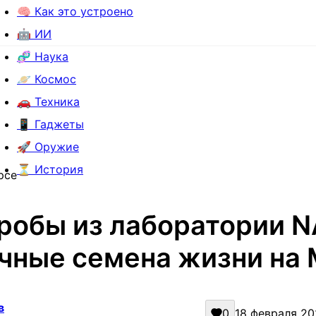
🧠 Как это устроено
🤖 ИИ
🧬 Наука
🪐 Космос
🚗 Техника
📱 Гаджеты
🚀 Оружие
⏳ История
рсе
робы из лаборатории N
чные семена жизни на
в
0
18 февраля 202