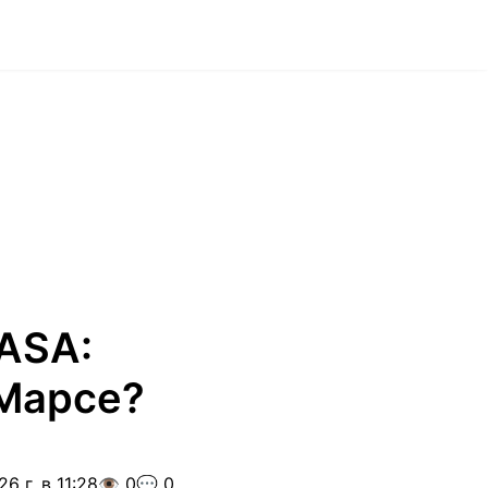
ASA:
 Марсе?
6 г. в 11:28
👁️ 0
💬 0