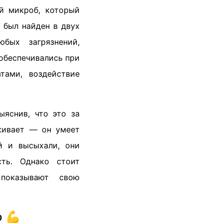
й микроб, который
о был найден в двух
бых загрязнений,
обеспечивались при
тами, воздействие
ыяснив, что это за
ыживает — он умеет
й и высыхали, они
сть. Однако стоит
показывают свою
ю 💪