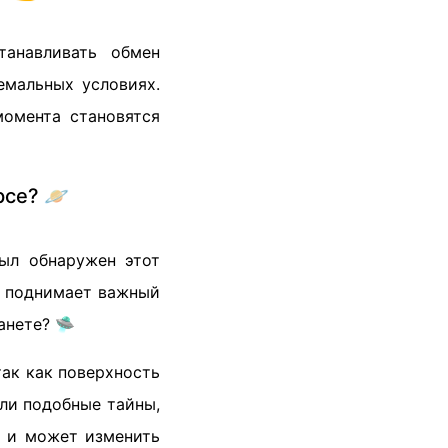
танавливать обмен
емальных условиях.
момента становятся
рсе? 🪐
был обнаружен этот
о поднимает важный
анете? 🛸
так как поверхность
ли подобные тайны,
а и может изменить