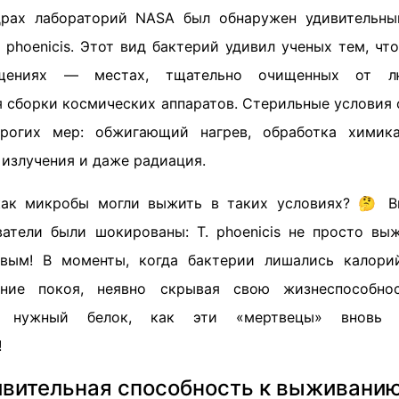
драх лабораторий NASA был обнаружен удивительны
s phoenicis. Этот вид бактерий удивил ученых тем, чт
щениях — местах, тщательно очищенных от лю
я сборки космических аппаратов. Стерильные условия 
огих мер: обжигающий нагрев, обработка химика
излучения и даже радиация.
как микробы могли выжить в таких условиях? 🤔 В
ватели были шокированы: T. phoenicis не просто в
твым! В моменты, когда бактерии лишались калори
ние покоя, неявно скрывая свою жизнеспособно
м нужный белок, как эти «мертвецы» вновь 
!
вительная способность к выживани