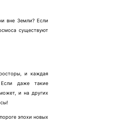
ни вне Земли? Если
космоса существуют
росторы, и каждая
 Если даже такие
может, и на других
сы!
 пороге эпохи новых