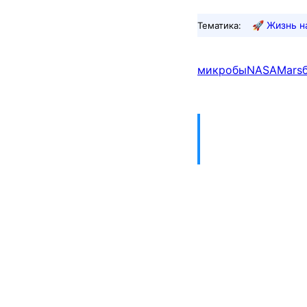
🚀
Жизнь н
Тематика:
микробы
NASA
Mars