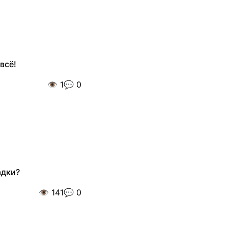
всё!
👁️
1
💬
0
адки?
👁️
141
💬
0