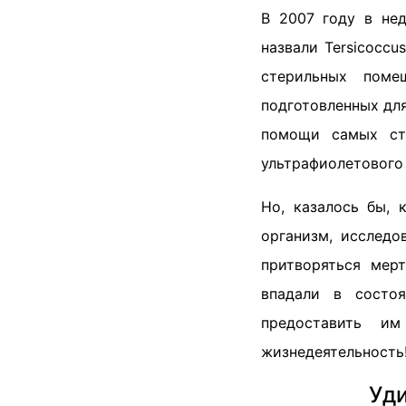
В 2007 году в не
назвали Tersicoccu
стерильных поме
подготовленных дл
помощи самых стр
ультрафиолетового 
Но, казалось бы, 
организм, исследо
притворяться мер
впадали в состоя
предоставить и
жизнедеятельность
Уди