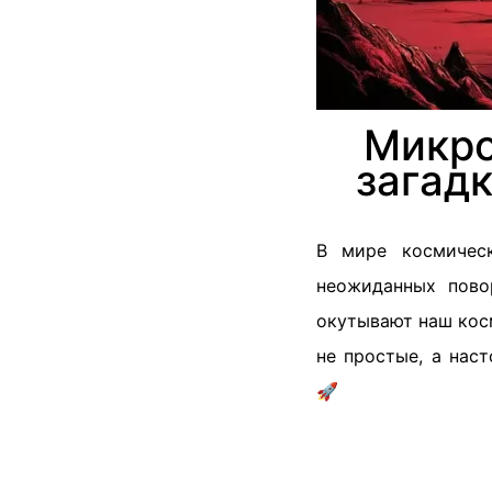
Микро
загад
В мире космическ
неожиданных пово
окутывают наш косм
не простые, а нас
🚀