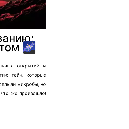
ванию:
том 🌌
ельных открытий и
тию тайн, которые
всплыли микробы, но
 что же произошло!