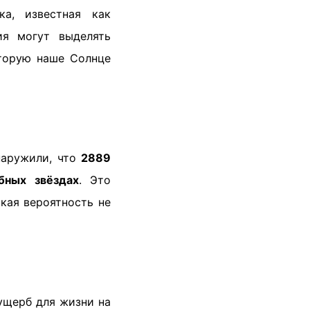
ка, известная как
ия могут выделять
торую наше Солнце
наружили, что
2889
бных звёздах
. Это
акая вероятность не
ущерб для жизни на