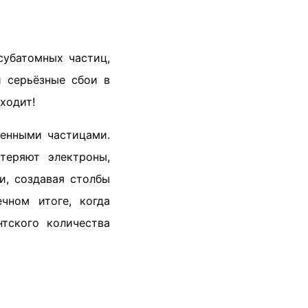
субатомных частиц,
и серьёзные сбои в
ходит!
женными частицами.
теряют электроны,
и, создавая столбы
чном итоге, когда
тского количества