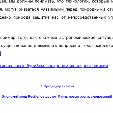
щее, мы должны понимать, что технологии, которые 
я, могут оказаться уязвимыми перед природными ст
днако природа защитит нас от непосредственных уг
пример того, как сложные астрономические ситуац
 существование и вызывать вопросы о том, наскольк

ки
солнечные бури
Земля
астрономия
полярные сияния
← Предыдущая статья
Японский зонд Resilience достиг Луны: новая эра исследований!