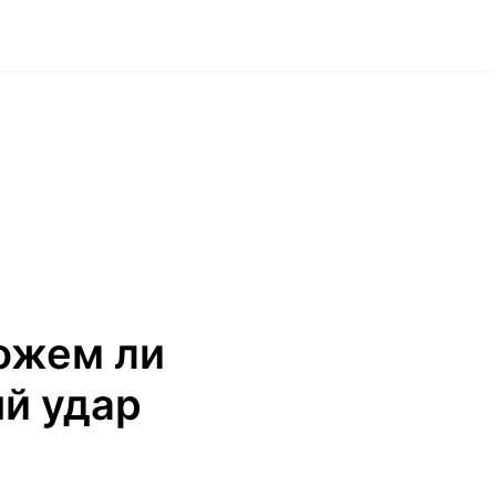
ожем ли
й удар