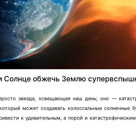
и Солнце обжечь Землю супервспышк
просто звезда, освещающая наш день; оно — катас
 который может создавать колоссальные солнечные б
привести к удивительным, а порой и катастрофическим