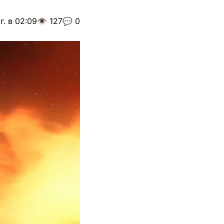
г. в 02:09
👁️ 127
💬 0