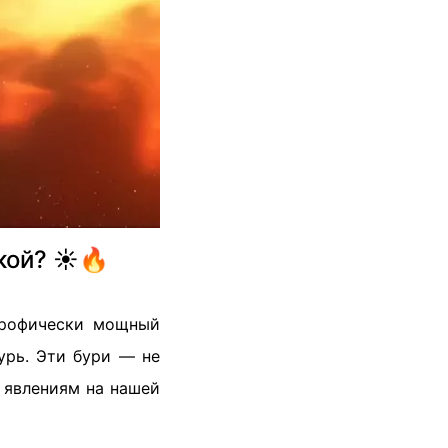
ой? ☀️🔥
трофически мощный
урь. Эти бури — не
 явлениям на нашей