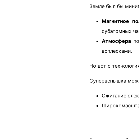
Земле был бы мини
Магнитное п
субатомных ча
Атмосфера
по
всплесками.
Но вот с технологи
Супервспышка може
Сжигание элек
Широкомасштаб