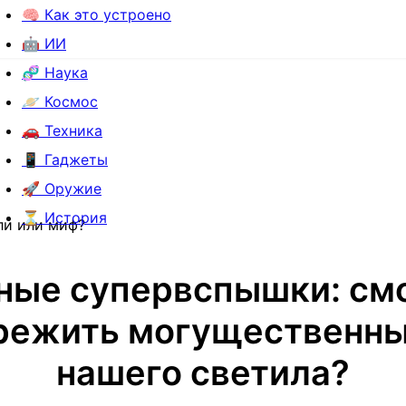
🧠 Как это устроено
🤖 ИИ
🧬 Наука
🪐 Космос
🚗 Техника
📱 Гаджеты
🚀 Оружие
⏳ История
ли или миф?
ные супервспышки: см
режить могущественны
нашего светила?