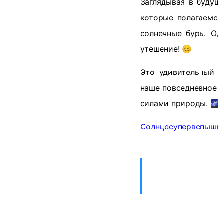
Заглядывая в буду
которые полагаемс
солнечные бурь. О
утешение! 😊
Это удивительный 
наше повседневное
силами природы. 
Солнце
супервспыш