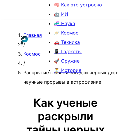
🧠 Как это устроено
🤖 ИИ
🧬 Наука
🪐 Космос
Главная
🚗 Техника
/
📱 Гаджеты
Космос
🚀 Оружие
/
⏳ История
Раскрытие главной загадки черных дыр:
научные прорывы в астрофизике
Как ученые
раскрыли
тайны черных