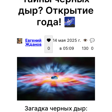
дыр? Открытие
года! 🌌
Евгений
14 мая 2025 г.
👁️
💬
Жданов
0
в 05:09
130
0
Загадка черных дыр: