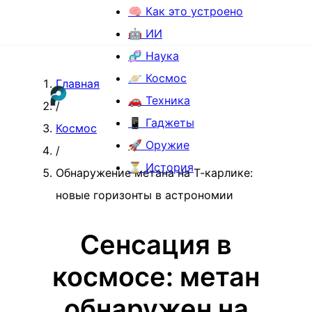
🧠 Как это устроено
🤖 ИИ
🧬 Наука
🪐 Космос
Главная
🚗 Техника
/
📱 Гаджеты
Космос
🚀 Оружие
/
⏳ История
Обнаружение метана на Т-карлике:
новые горизонты в астрономии
Сенсация в
космосе: метан
обнаружен на