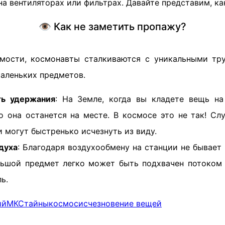
на вентиляторах или фильтрах. Давайте представим, ка
👁 Как не заметить пропажу?
мости, космонавты сталкиваются с уникальными тр
маленьких предметов.
ь удержания
: На Земле, когда вы кладете вещь н
о она останется на месте. В космосе это не так! Сл
и могут быстренько исчезнуть из виду.
духа
: Благодаря воздухообмену на станции не бывает
ьшой предмет легко может быть подхвачен потоком 
ь.
ий
МКС
тайны
космос
исчезновение вещей