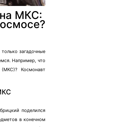
на МКС:
космосе?
 только загадочные
емся. Например, что
 (МКС)? Космонавт
МКС
брицкий поделился
едметов в конечном