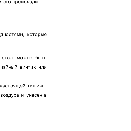
к это происходит!
удностями, которые
а стол, можно быть
учайный винтик или
 настоящей тишины,
воздуха и унесен в