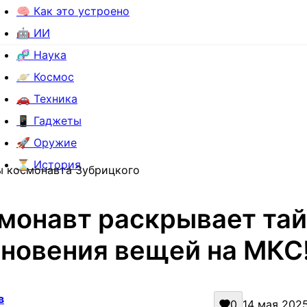
🧠 Как это устроено
🤖 ИИ
🧬 Наука
🪐 Космос
🚗 Техника
📱 Гаджеты
🚀 Оружие
⏳ История
ы космонавта Зубрицкого
монавт раскрывает та
зновения вещей на МКС
в
0
14 мая 2025 