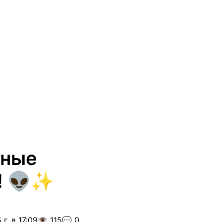
йные
! 👽✨
г. в 17:09
👁️ 115
💬 0