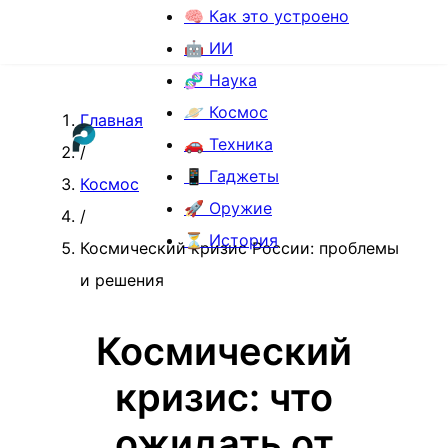
🧠 Как это устроено
🤖 ИИ
🧬 Наука
🪐 Космос
Главная
🚗 Техника
/
📱 Гаджеты
Космос
🚀 Оружие
/
⏳ История
Космический кризис России: проблемы
и решения
Космический
кризис: что
ожидать от