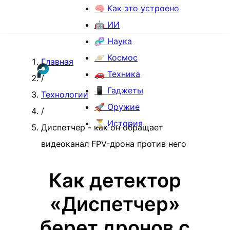
🧠 Как это устроено
🤖 ИИ
🧬 Наука
🪐 Космос
Главная
🚗 Техника
/
📱 Гаджеты
Технологии
🚀 Оружие
/
⏳ История
Диспетчер - как он обращает
видеоканал FPV-дрона против него
Как детектор
«Диспетчер»
берет дронов с