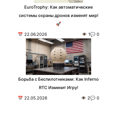
EuroTrophy: Как автоматические
системы охраны дронов изменят мир!
🚀
📅
22.06.2026
👁️
1
💬
0
Борьба с Беспилотниками: Как Inferno
RTC Изменит Игру!
📅
22.05.2026
👁️
2
💬
0