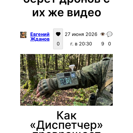
их же видео
Евгений
27 июня 2026
👁️
💬
Жданов
0
г. в 20:30
9
0
Как
«Диспетчер»