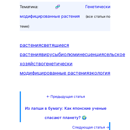
🧬
Генетически
Тематика:
модифицированные растения
(все статьи по
теме)
растения
светящиеся
растения
вирусы
биолюминесценция
сельское
хозяйство
генетически
модифицированные растения
экология
← Предыдущая статья
Из лапши в бумагу: Как японские ученые
спасают планету? 🌍
Следующая статья →