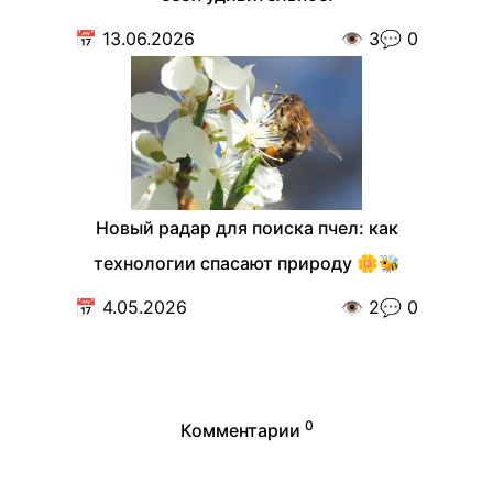
📅
13.06.2026
👁️
3
💬
0
Новый радар для поиска пчел: как
технологии спасают природу 🌼🐝
📅
4.05.2026
👁️
2
💬
0
0
Комментарии