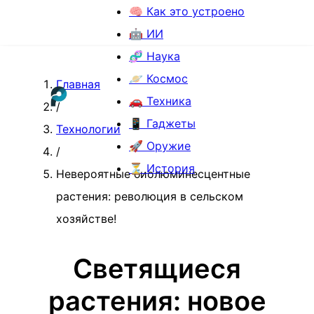
🧠 Как это устроено
🤖 ИИ
🧬 Наука
🪐 Космос
Главная
🚗 Техника
/
📱 Гаджеты
Технологии
🚀 Оружие
/
⏳ История
Невероятные биолюминесцентные
растения: революция в сельском
хозяйстве!
Светящиеся
растения: новое