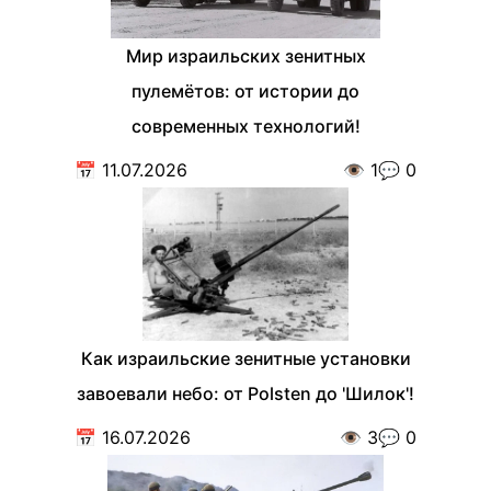
Мир израильских зенитных
пулемётов: от истории до
современных технологий!
📅
11.07.2026
👁️
1
💬
0
Как израильские зенитные установки
завоевали небо: от Polsten до 'Шилок'!
📅
16.07.2026
👁️
3
💬
0