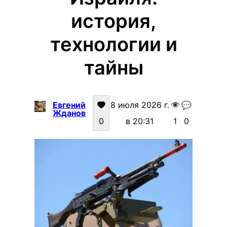
история,
технологии и
тайны
Евгений
8 июля 2026 г.
👁️
💬
Жданов
0
в 20:31
1
0