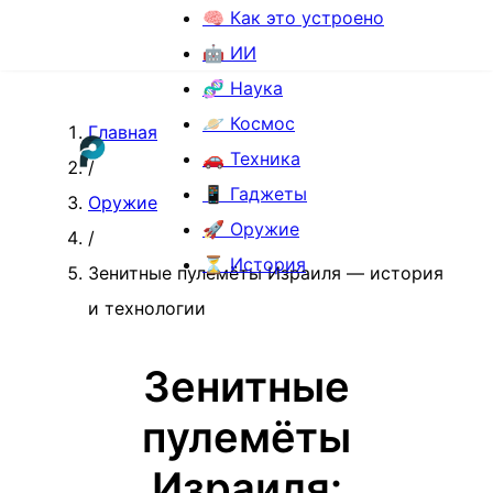
🧠 Как это устроено
🤖 ИИ
🧬 Наука
🪐 Космос
Главная
🚗 Техника
/
📱 Гаджеты
Оружие
🚀 Оружие
/
⏳ История
Зенитные пулемёты Израиля — история
и технологии
Зенитные
пулемёты
Израиля: