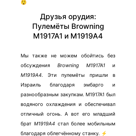
😲
Друзья орудия:
Пулемёты Browning
M1917A1 и M1919A4
Мы также не можем обойтись без
обсуждения
Browning M1917A1
и
M1919A4
. Эти пулемёты пришли в
Израиль благодаря эмбарго и
разнообразным закупкам. M1917A1 был
водяного охлаждения и обеспечивал
отличный огонь. А вот его младший
брат
M1919A4
стал более мобильным
благодаря облегчённому станку. ⚡️