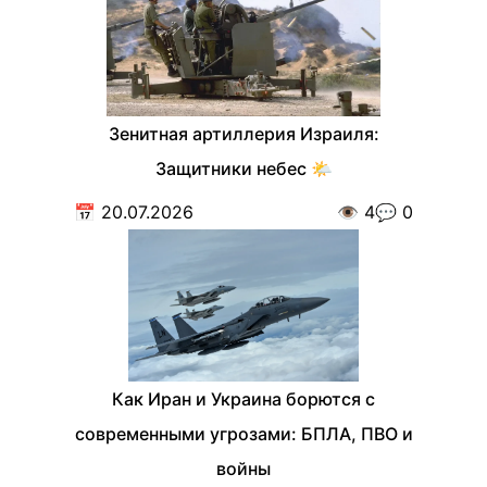
Зенитная артиллерия Израиля:
Защитники небес 🌤️
📅
20.07.2026
👁️
4
💬
0
Как Иран и Украина борются с
современными угрозами: БПЛА, ПВО и
войны