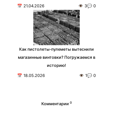
📅
21.04.2026
👁️
3
💬
0
Как пистолеты-пулеметы вытеснили
магазинные винтовки? Погружаемся в
историю!
📅
18.05.2026
👁️
1
💬
0
0
Комментарии