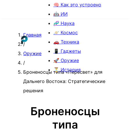
🧠 Как это устроено
🤖 ИИ
🧬 Наука
🪐 Космос
Главная
🚗 Техника
/
📱 Гаджеты
Оружие
🚀 Оружие
/
⏳ История
Броненосцы типа «Пересвет» для
Дальнего Востока: Стратегические
решения
Броненосцы
типа