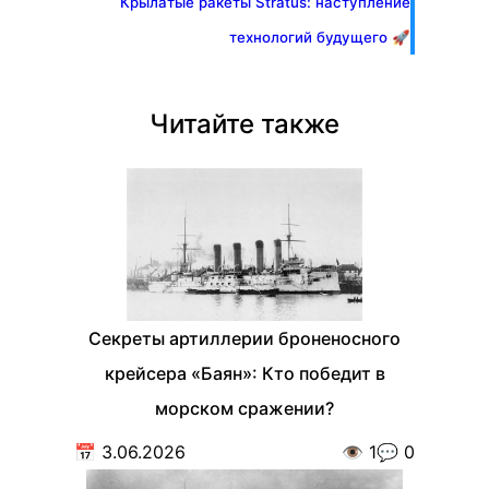
Крылатые ракеты Stratus: наступление
технологий будущего 🚀
Читайте также
Секреты артиллерии броненосного
крейсера «Баян»: Кто победит в
морском сражении?
📅
3.06.2026
👁️
1
💬
0