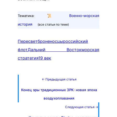
📜
Военно-морская
Тематика:
история
(все статьи по теме)
Пересвет
броненосцы
российский
флот
Дальний Восток
морская
стратегия
19 век
← Предыдущая статья
Конец эры традиционных ЗРК: новая эпоха
воздухоплавания
Следующая статья →