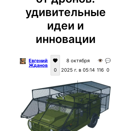
удивительные
идеи и
инновации
Евгений
8 октября
👁️
💬
Жданов
0
2025 г. в 05:14
116
0