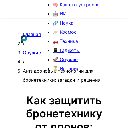
🧠 Как это устроено
🤖 ИИ
🧬 Наука
🪐 Космос
Главная
🚗 Техника
/
📱 Гаджеты
Оружие
🚀 Оружие
/
⏳ История
Антидроновые технологии для
бронетехники: загадки и решения
Как защитить
бронетехнику
от дронов: