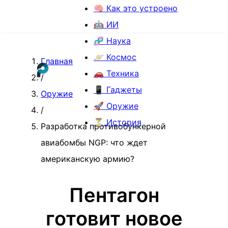
🧠 Как это устроено
🤖 ИИ
🧬 Наука
🪐 Космос
Главная
🚗 Техника
/
📱 Гаджеты
Оружие
🚀 Оружие
/
⏳ История
Разработка противобункерной
авиабомбы NGP: что ждет
американскую армию?
Пентагон
готовит новое