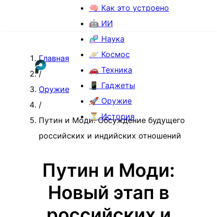
🧠 Как это устроено
🤖 ИИ
🧬 Наука
🪐 Космос
Главная
🚗 Техника
/
📱 Гаджеты
Оружие
🚀 Оружие
/
⏳ История
Путин и Моди: Обсуждение будущего
российских и индийских отношений
Путин и Моди:
Новый этап в
российских и