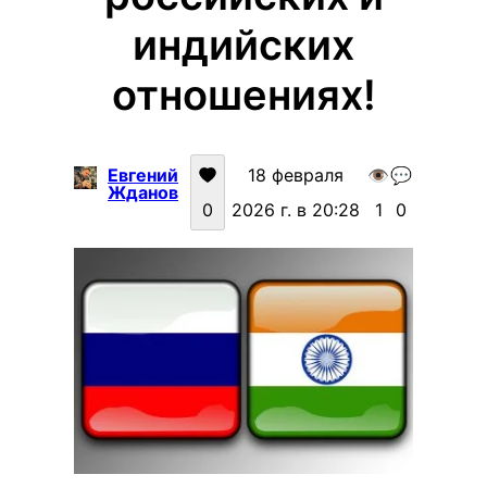
индийских
отношениях!
Евгений
18 февраля
👁️
💬
Жданов
0
2026 г. в 20:28
1
0