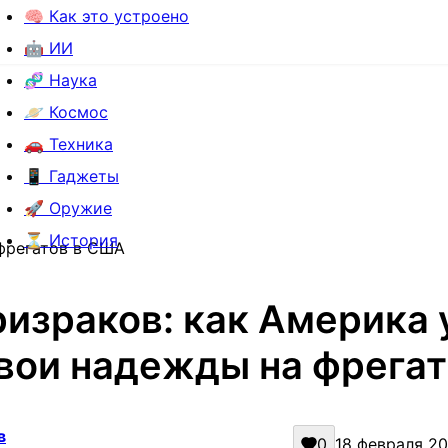
🧠 Как это устроено
🤖 ИИ
🧬 Наука
🪐 Космос
🚗 Техника
📱 Гаджеты
🚀 Оружие
⏳ История
фрегатов в США
ризраков: как Америка 
вои надежды на фрега
в
0
18 февраля 202