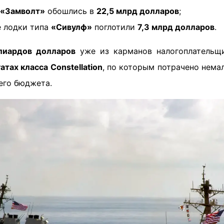
«Замволт»
обошлись в
22,5 млрд долларов
;
е лодки типа
«Сивулф»
поглотили
7,3 млрд долларов
.
лиардов долларов
уже из карманов налогоплательщ
атах класса Constellation
, по которым потрачено нем
его бюджета.