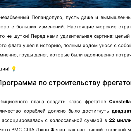
 незабвенный Попандопуло, пусть даже и вымышленн
пороге больших изменений. Настоящие морские стра
это не шутки! Перед нами удивительная картина: целы
го флага ушёл в историю, полным ходом унося с собо
омненно, груды денег, которые были вдохновенно потра
ции! 💡
Программа по строительству фрегато
мбициозного плана создать класс фрегатов
Constella
оличество кораблей должно было достигнуть
двадца
 ассоциировалась с колоссальной суммой в
22 милл
инистр ВМС США Джон Фелан, как настоящий стальной м