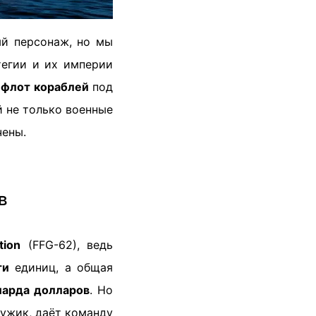
ый персонаж, но мы
тегии и их империи
й
флот кораблей
под
й не только военные
чены.
в
tion
(FFG-62), ведь
ти
единиц, а общая
иарда долларов
. Но
ужик, даёт команду