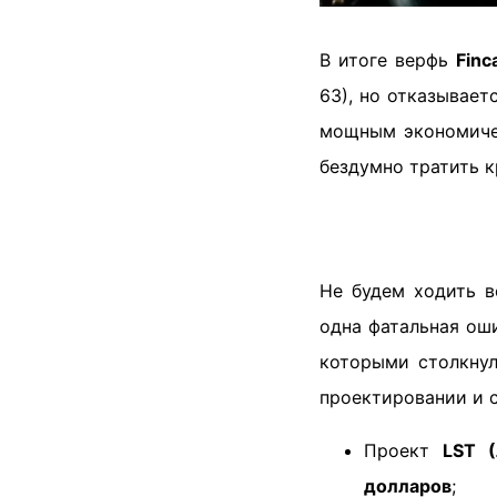
В итоге верфь
Finc
63), но отказывает
мощным экономичес
бездумно тратить 
Не будем ходить в
одна фатальная ош
которыми столкну
проектировании и 
Проект
LST 
долларов
;