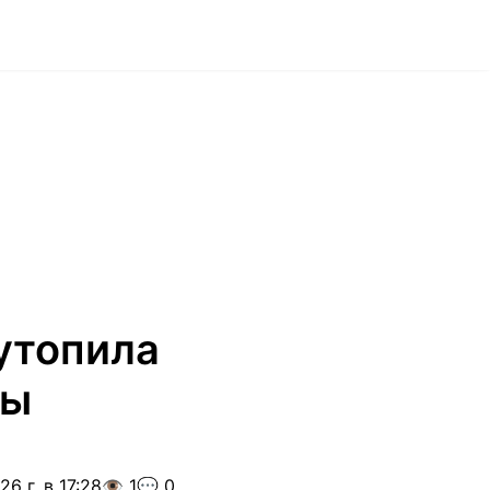
утопила
ты
6 г. в 17:28
👁️ 1
💬 0