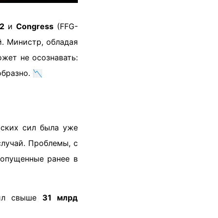
2
и
Congress
(FFG-
й. Министр, обладая
жет не осознавать:
бразно. 📉
рских сил была уже
лучай. Проблемы, с
допущенные ранее в
ил свыше
31 млрд