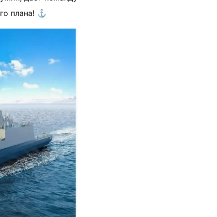
го плана! ⚓