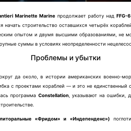
antieri Marinette Marine
продолжает работу над
FFG-6
ся начать строительство оставшихся четырёх корабле
ким опытом и двумя высшими образованиями, не мо
крупные суммы в условиях неопределенности нецелесоо
Проблемы и убытки
округ да около, в истории американских военно-мо
ибка с проектами кораблей — и это не единственный с
лась программа
Constellation
, указывают на ошибки, 
строительстве.
(литоральные «Фридом» и «Индепенденс»)
поглот