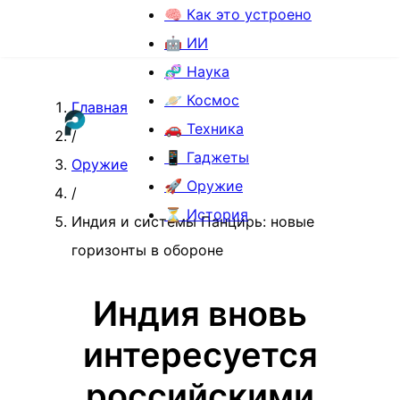
🧠 Как это устроено
🤖 ИИ
🧬 Наука
🪐 Космос
Главная
🚗 Техника
/
📱 Гаджеты
Оружие
🚀 Оружие
/
⏳ История
Индия и системы Панцирь: новые
горизонты в обороне
Индия вновь
интересуется
российскими