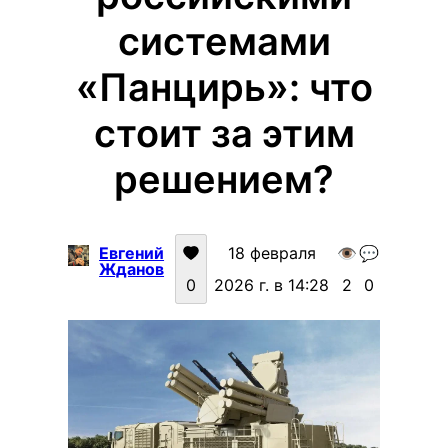
системами
«Панцирь»: что
стоит за этим
решением?
Евгений
18 февраля
👁️
💬
Жданов
0
2026 г. в 14:28
2
0