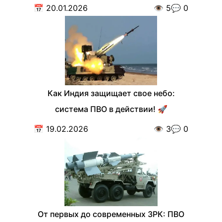
📅
20.01.2026
👁️
5
💬
0
Как Индия защищает свое небо:
система ПВО в действии! 🚀
📅
19.02.2026
👁️
3
💬
0
От первых до современных ЗРК: ПВО