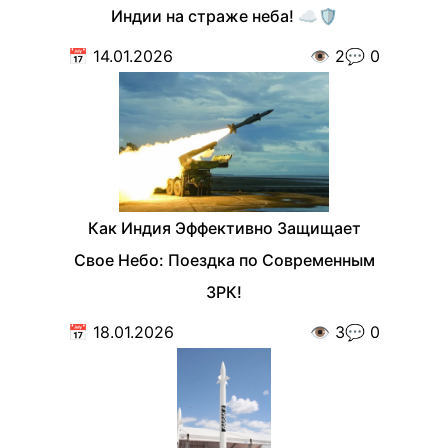
Индии на страже неба! ☁️🛡️
📅
14.01.2026
👁️
2
💬
0
Как Индия Эффективно Защищает
Свое Небо: Поездка по Современным
ЗРК!
📅
18.01.2026
👁️
3
💬
0