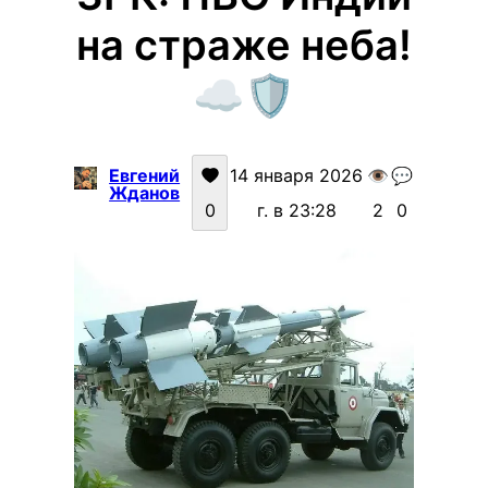
на страже неба!
☁️🛡️
Евгений
14 января 2026
👁️
💬
Жданов
0
г. в 23:28
2
0