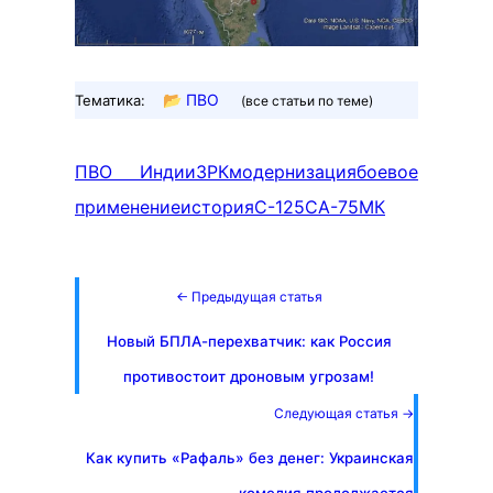
📂
ПВО
Тематика:
(все статьи по теме)
ПВО Индии
ЗРК
модернизация
боевое
применение
история
С-125
СА-75МК
← Предыдущая статья
Новый БПЛА-перехватчик: как Россия
противостоит дроновым угрозам!
Следующая статья →
Как купить «Рафаль» без денег: Украинская
комедия продолжается