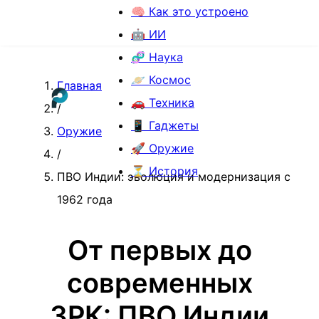
🧠 Как это устроено
🤖 ИИ
🧬 Наука
🪐 Космос
Главная
🚗 Техника
/
📱 Гаджеты
Оружие
🚀 Оружие
/
⏳ История
ПВО Индии: эволюция и модернизация с
1962 года
От первых до
современных
ЗРК: ПВО Индии