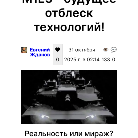
отблеск
технологий!
Евгений
31 октября
👁️
💬
Жданов
0
2025 г. в 02:14
133
0
Реальность или мираж?