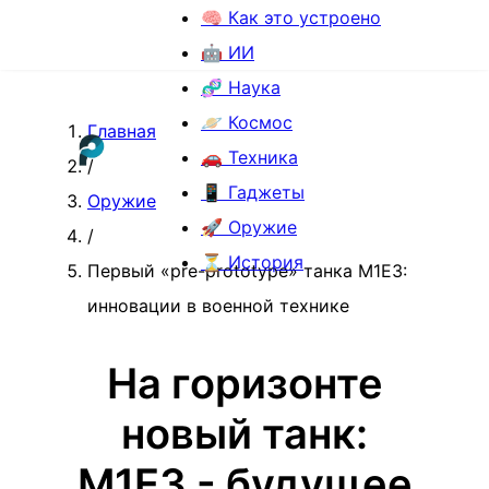
🧠 Как это устроено
🤖 ИИ
🧬 Наука
🪐 Космос
Главная
🚗 Техника
/
📱 Гаджеты
Оружие
🚀 Оружие
/
⏳ История
Первый «pre-prototype» танка M1E3:
инновации в военной технике
На горизонте
новый танк:
M1E3 - будущее