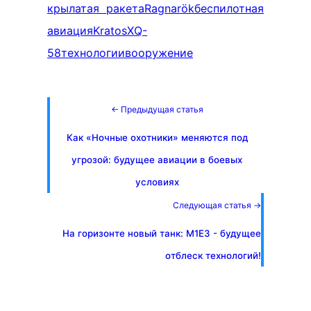
крылатая ракета
Ragnarök
беспилотная
авиация
Kratos
XQ-
58
технологии
вооружение
← Предыдущая статья
Как «Ночные охотники» меняются под
угрозой: будущее авиации в боевых
условиях
Следующая статья →
На горизонте новый танк: M1E3 - будущее
отблеск технологий!