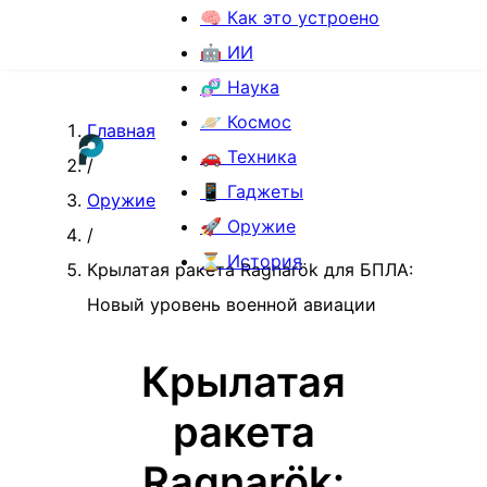
🧠 Как это устроено
🤖 ИИ
🧬 Наука
🪐 Космос
Главная
🚗 Техника
/
📱 Гаджеты
Оружие
🚀 Оружие
/
⏳ История
Крылатая ракета Ragnarök для БПЛА:
Новый уровень военной авиации
Крылатая
ракета
Ragnarök: