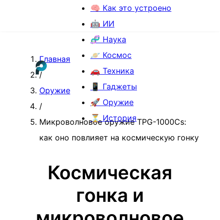
🧠 Как это устроено
🤖 ИИ
🧬 Наука
🪐 Космос
Главная
🚗 Техника
/
📱 Гаджеты
Оружие
🚀 Оружие
/
⏳ История
Микроволновое оружие TPG-1000Cs:
как оно повлияет на космическую гонку
Космическая
гонка и
микроволновое