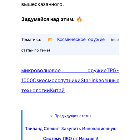
вышесказанного.
Задумайся над этим.
🔥
📂
Космическое оружие
Тематика:
(все
статьи по теме)
микроволновое оружие
TPG-
1000Cs
космос
спутники
Starlink
военные
технологии
Китай
← Предыдущая статья
Таиланд Спешит Закупить Инновационную
Систему ПВО от Израиля!