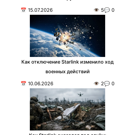
📅
15.07.2026
👁️
5
💬
0
Как отключение Starlink изменило ход
военных действий
📅
10.06.2026
👁️
2
💬
0