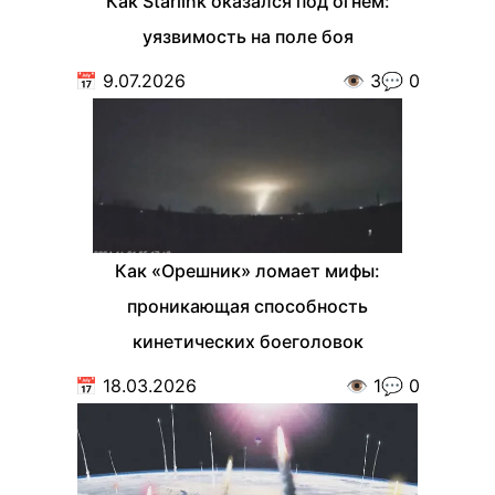
Как Starlink оказался под огнём:
уязвимость на поле боя
📅
9.07.2026
👁️
3
💬
0
Как «Орешник» ломает мифы:
проникающая способность
кинетических боеголовок
📅
18.03.2026
👁️
1
💬
0