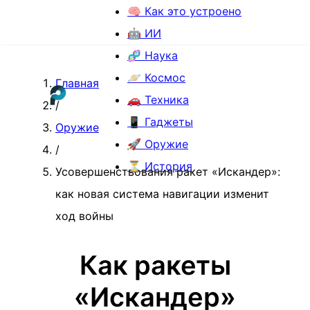
🧠 Как это устроено
🤖 ИИ
🧬 Наука
🪐 Космос
Главная
🚗 Техника
/
📱 Гаджеты
Оружие
🚀 Оружие
/
⏳ История
Усовершенствования ракет «Искандер»:
как новая система навигации изменит
ход войны
Как ракеты
«Искандер»