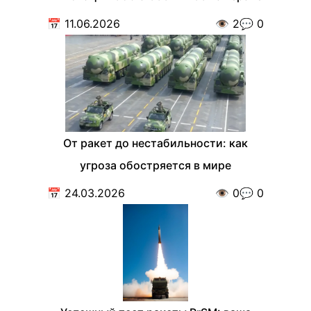
📅
11.06.2026
👁️
2
💬
0
От ракет до нестабильности: как
угроза обостряется в мире
📅
24.03.2026
👁️
0
💬
0