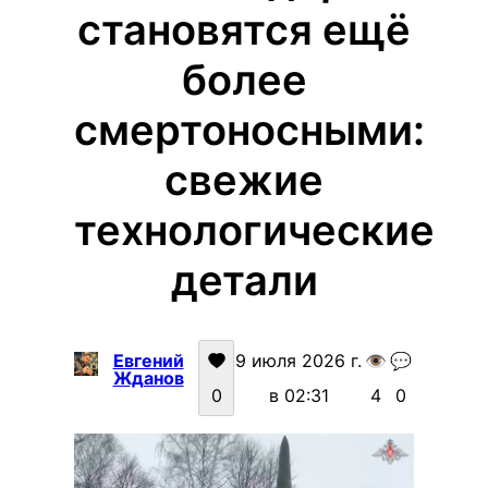
становятся ещё
более
смертоносными:
свежие
технологические
детали
Евгений
9 июля 2026 г.
👁️
💬
Жданов
0
в 02:31
4
0