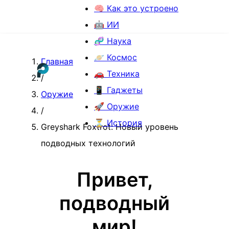
🧠 Как это устроено
🤖 ИИ
🧬 Наука
🪐 Космос
Главная
🚗 Техника
/
📱 Гаджеты
Оружие
🚀 Оружие
/
⏳ История
Greyshark Foxtrot: Новый уровень
подводных технологий
Привет,
подводный
мир!