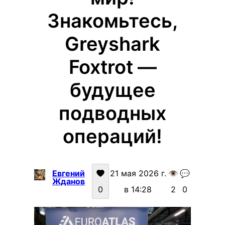
Знакомьтесь,
Greyshark
Foxtrot —
будущее
подводных
операций!
Евгений
21 мая 2026 г.
👁️
💬
Жданов
0
в 14:28
2
0