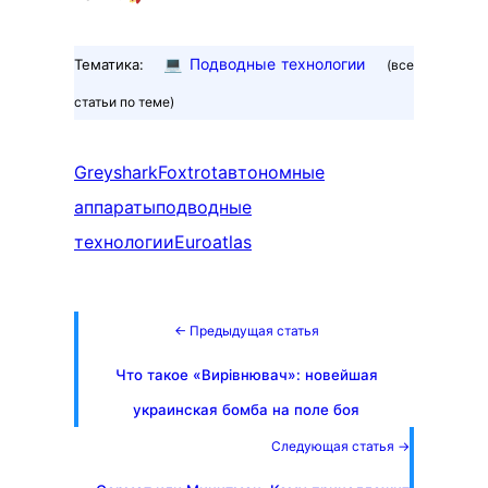
💻
Подводные технологии
Тематика:
(все
статьи по теме)
Greyshark
Foxtrot
автономные
аппараты
подводные
технологии
Euroatlas
← Предыдущая статья
Что такое «Вирівнювач»: новейшая
украинская бомба на поле боя
Следующая статья →