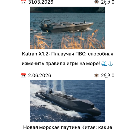
📅
31.03.2026
👁️
2
💬
0
Katran X1.2: Плавучая ПВО, способная
изменить правила игры на море! 🌊⚓️
📅
2.06.2026
👁️
2
💬
0
Новая морская паутина Китая: какие