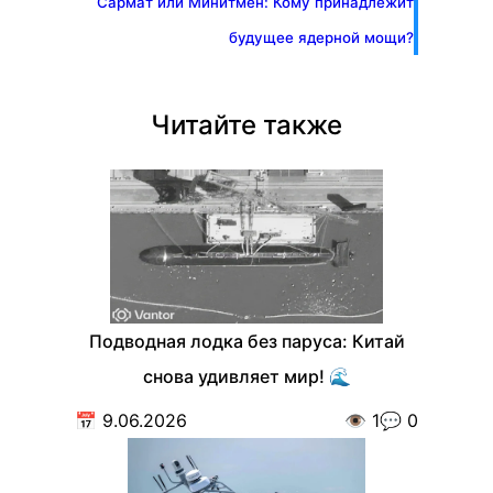
Сармат или Минитмен: Кому принадлежит
будущее ядерной мощи?
Читайте также
Подводная лодка без паруса: Китай
снова удивляет мир! 🌊
📅
9.06.2026
👁️
1
💬
0