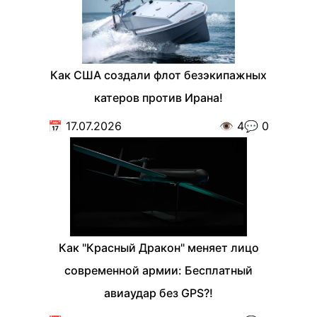
Как США создали флот безэкипажных
катеров против Ирана!
📅
17.07.2026
👁️
4
💬
0
Как "Красный Дракон" меняет лицо
современной армии: Бесплатный
авиаудар без GPS?!