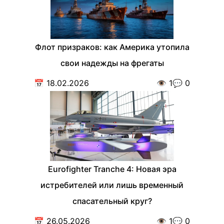
Флот призраков: как Америка утопила
свои надежды на фрегаты
📅
18.02.2026
👁️
1
💬
0
Eurofighter Tranche 4: Новая эра
истребителей или лишь временный
спасательный круг?
📅
26.05.2026
👁️
1
💬
0