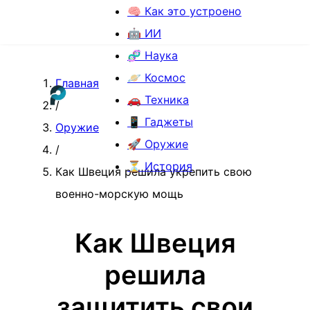
🧠 Как это устроено
🤖 ИИ
🧬 Наука
🪐 Космос
Главная
🚗 Техника
/
📱 Гаджеты
Оружие
🚀 Оружие
/
⏳ История
Как Швеция решила укрепить свою
военно-морскую мощь
Как Швеция
решила
защитить свои