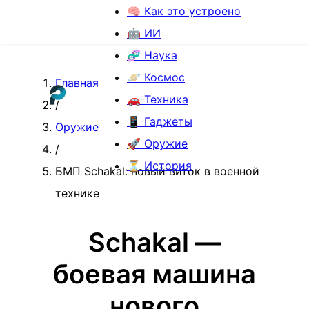
🧠 Как это устроено
🤖 ИИ
🧬 Наука
🪐 Космос
Главная
🚗 Техника
/
📱 Гаджеты
Оружие
🚀 Оружие
/
⏳ История
БМП Schakal: новый виток в военной
технике
Schakal —
боевая машина
нового