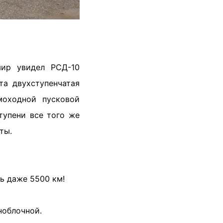
мир увидел РСД-10
та двухступенчатая
моходной пусковой
тупени все того же
ты.
ь даже 5500 км!
ноблочной.