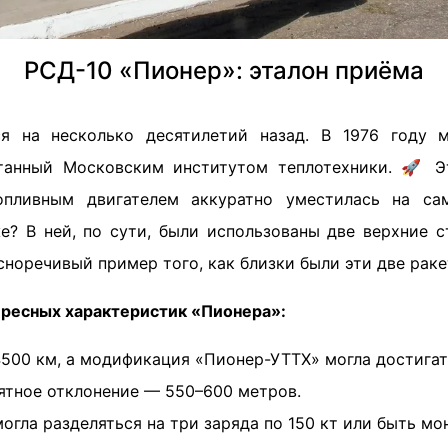
РСД-10 «Пионер»: эталон приёма
ся на несколько десятилетий назад. В 1976 году 
танный Московским институтом теплотехники. 🚀 Э
опливным двигателем аккуратно уместилась на са
же? В ней, по сути, были использованы две верхние с
сноречивый пример того, как близки были эти две раке
ересных характеристик «Пионера»:
500 км, а модификация «Пионер-УТТХ» могла достигат
ятное отклонение — 550–600 метров.
могла разделяться на три заряда по 150 кт или быть мо