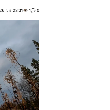
6 г. в 23:31
👁️ 1
💬 0