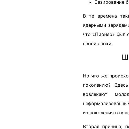
Базирование б
В те времена так
ядерными зарядами
что «Пионер» был 
своей эпохи.
Ш
Но что же происхо
поколению? Здес
вовлекают мол
неформализованным
из поколения в пок
Вторая причина, 