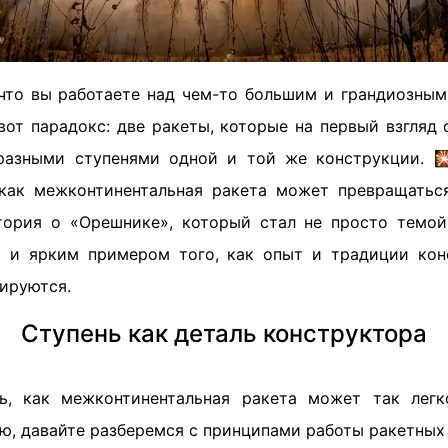
 что вы работаете над чем-то большим и грандиозным
вот парадокс: две ракеты, которые на первый взгляд
разными ступенями одной и той же конструкции. 
как межконтинентальная ракета может превращатьс
тория о «Орешнике», который стал не просто темо
о и ярким примером того, как опыт и традиции ко
ируются.
Ступень как деталь конструктора
ть, как межконтинентальная ракета может так легк
ю, давайте разберемся с принципами работы ракетных 