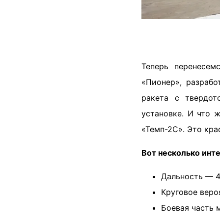
Теперь перенесем
«Пионер», разрабо
ракета с твердот
установке. И что 
«Темп-2С». Это кра
Вот несколько инт
Дальность — 4
Круговое веро
Боевая часть 