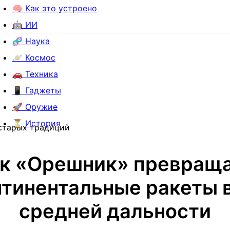
🧠 Как это устроено
🤖 ИИ
🧬 Наука
🪐 Космос
🚗 Техника
📱 Гаджеты
🚀 Оружие
⏳ История
 старых традиций
к «Орешник» превращ
тинентальные ракеты в
средней дальности