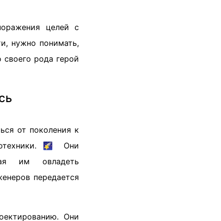
поражения целей с
и, нужно понимать,
 своего рода герой
сь
ься от поколения к
отехники. 🌠 Они
ая им овладеть
женеров передается
оектированию. Они