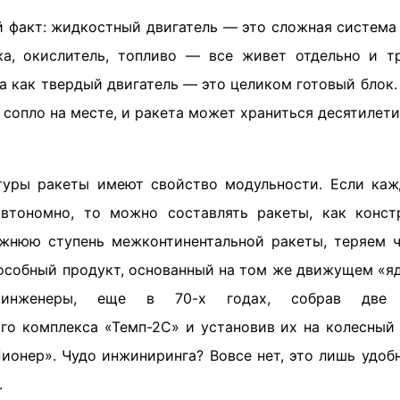
й факт: жидкостный двигатель — это сложная система
ка, окислитель, топливо — все живет отдельно и т
а как твердый двигатель — это целиком готовый блок.
, сопло на месте, и ракета может храниться десятилет
туры ракеты имеют свойство модульности. Если ка
втономно, то можно составлять ракеты, как конст
нюю ступень межконтинентальной ракеты, теряем ч
особный продукт, основанный на том же движущем «я
ь инженеры, еще в 70-х годах, собрав две 
го комплекса «Темп-2С» и установив их на колесный 
ионер». Чудо инжиниринга? Вовсе нет, это лишь удоб
.