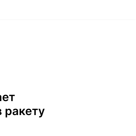
ает
 ракету