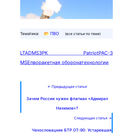
📂
ПВО
Тематика:
(все статьи по теме)
LTADMS
ЗРК Patriot
PAC-3
MSE
пво
ракетная оборона
технологии
← Предыдущая статья
Зачем России нужен флагман «Адмирал
Нахимов»?
Следующая статья →
Чехословацкие БТР OT-90: Устаревшая