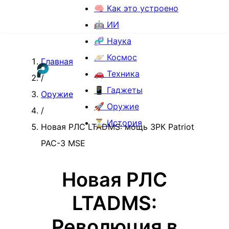
🧠 Как это устроено
🤖 ИИ
🧬 Наука
🪐 Космос
Главная
🚗 Техника
/
📱 Гаджеты
Оружие
🚀 Оружие
/
⏳ История
Новая РЛС LTADMS: мощь ЗРК Patriot
PAC-3 MSE
Новая РЛС
LTADMS:
Революция в