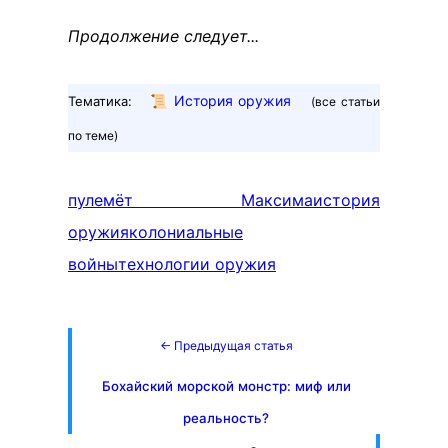
Продолжение следует...
📜
История оружия
Тематика:
(все статьи
по теме)
пулемёт Максима
история
оружия
колониальные
войны
технологии оружия
← Предыдущая статья
Бохайский морской монстр: миф или
реальность?