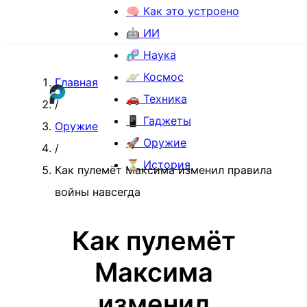
🧠 Как это устроено
🤖 ИИ
🧬 Наука
🪐 Космос
Главная
🚗 Техника
/
📱 Гаджеты
Оружие
🚀 Оружие
/
⏳ История
Как пулемёт Максима изменил правила
войны навсегда
Как пулемёт
Максима
изменил