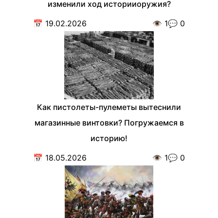
изменили ход историиоружия?
📅
19.02.2026
👁️
1
💬
0
Как пистолеты-пулеметы вытеснили
магазинные винтовки? Погружаемся в
историю!
📅
18.05.2026
👁️
1
💬
0