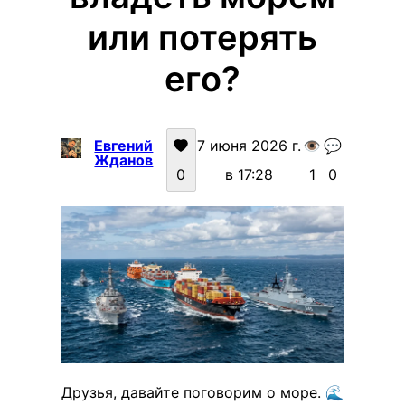
или потерять
его?
Евгений
7 июня 2026 г.
👁️
💬
Жданов
0
в 17:28
1
0
Друзья, давайте поговорим о море. 🌊