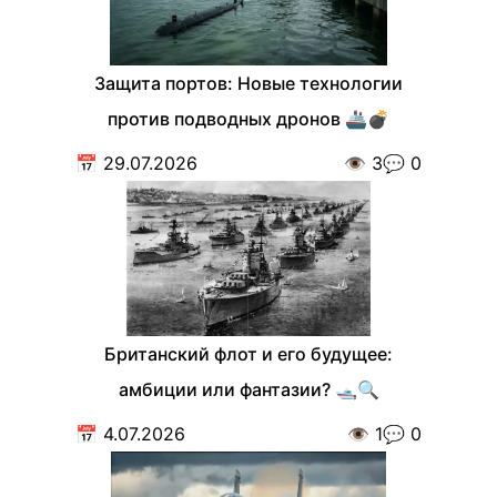
Защита портов: Новые технологии
против подводных дронов 🚢💣
📅
29.07.2026
👁️
3
💬
0
Британский флот и его будущее:
амбиции или фантазии? 🛥️🔍
📅
4.07.2026
👁️
1
💬
0