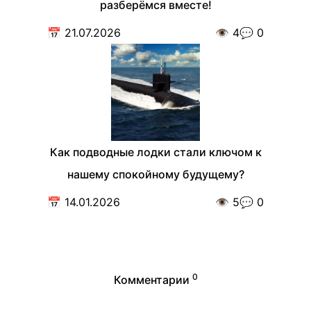
разберёмся вместе!
📅
21.07.2026
👁️
4
💬
0
Как подводные лодки стали ключом к
нашему спокойному будущему?
📅
14.01.2026
👁️
5
💬
0
0
Комментарии