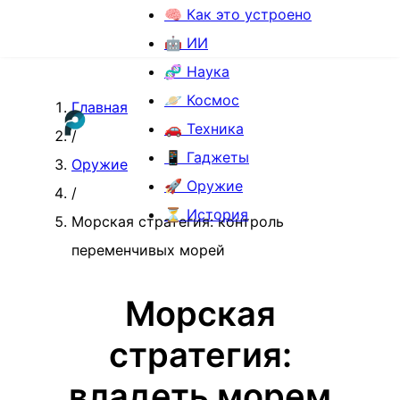
🧠 Как это устроено
🤖 ИИ
🧬 Наука
🪐 Космос
Главная
🚗 Техника
/
📱 Гаджеты
Оружие
🚀 Оружие
/
⏳ История
Морская стратегия: контроль
переменчивых морей
Морская
стратегия:
владеть морем