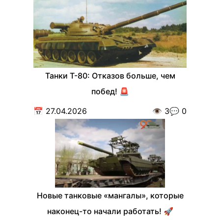
Танки Т-80: Отказов больше, чем
побед! 🚨
📅
27.04.2026
👁️
3
💬
0
Новые танковые «мангалы», которые
наконец-то начали работать! 🚀