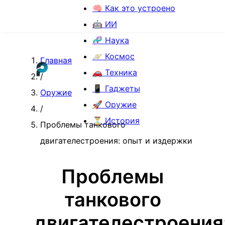
🧠 Как это устроено
🤖 ИИ
🧬 Наука
🪐 Космос
Главная
🚗 Техника
/
📱 Гаджеты
Оружие
🚀 Оружие
/
⏳ История
Проблемы танкового
двигателестроения: опыт и издержки
Проблемы
танкового
двигателестроения