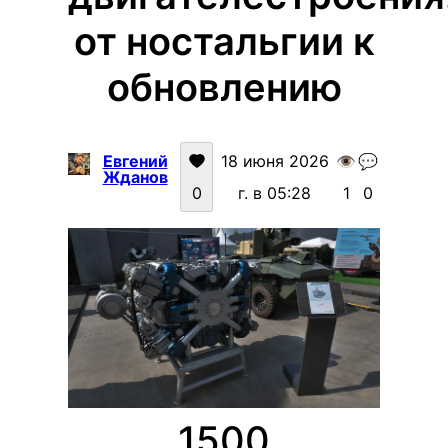
от ностальгии к
обновлению
Евгений
18 июня 2026
👁️
💬
Жданов
0
г. в 05:28
1
0
1500