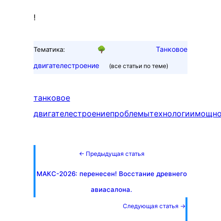
!
🌳
Танковое
Тематика:
двигателестроение
(все статьи по теме)
танковое
двигателестроение
проблемы
технологии
мощно
← Предыдущая статья
МАКС-2026: перенесен! Восстание древнего
авиасалона.
Следующая статья →