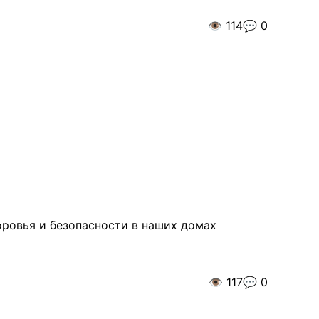
👁️
114
💬
0
доровья и безопасности в наших домах
👁️
117
💬
0