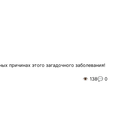
ых причинах этого загадочного заболевания!
👁️
138
💬
0