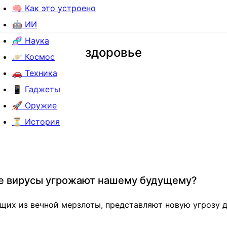
🧠 Как это устроено
🤖 ИИ
🧬 Наука
здоровье
🪐 Космос
🚗 Техника
📱 Гаджеты
🚀 Оружие
⏳ История
ие вирусы угрожают нашему будущему?
щих из вечной мерзлоты, представляют новую угрозу д