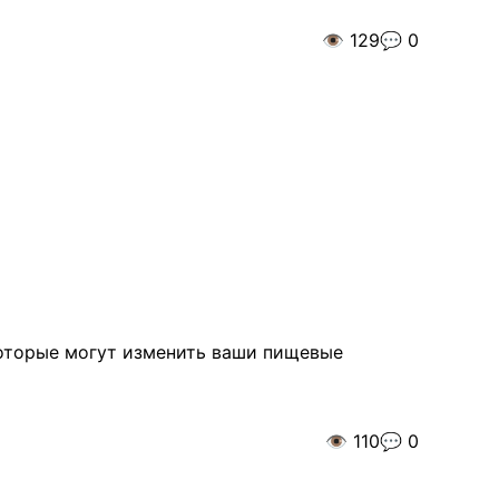
👁️
129
💬
0
 которые могут изменить ваши пищевые
👁️
110
💬
0