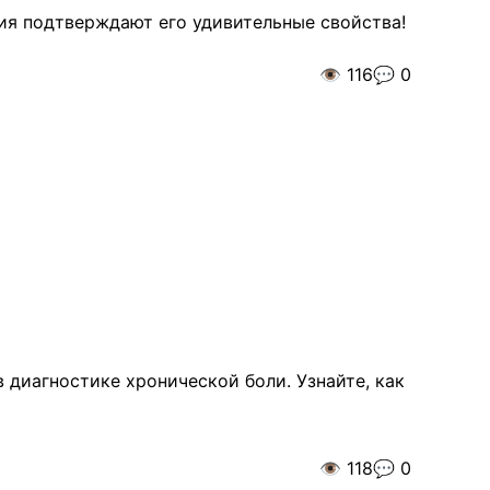
ния подтверждают его удивительные свойства!
👁️
116
💬
0
 диагностике хронической боли. Узнайте, как
👁️
118
💬
0