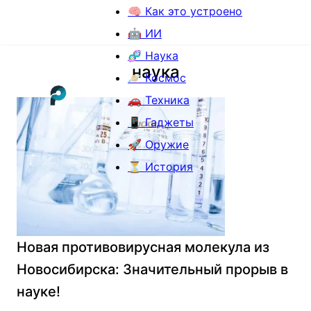
🧠 Как это устроено
🤖 ИИ
🧬 Наука
наука
🪐 Космос
🚗 Техника
📱 Гаджеты
🚀 Оружие
⏳ История
Новая противовирусная молекула из
Новосибирска: Значительный прорыв в
науке!