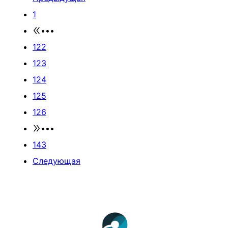
1
•••
122
123
124
125
126
•••
143
Следующая