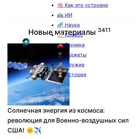
🧠 Как это устроено
🤖 ИИ
🧬 Наука
3
4
1
1
Новые материалы
🪐 Космос
🚗 Техника
📱 Гаджеты
🚀 Оружие
⏳ История
Солнечная энергия из космоса:
революция для Военно-воздушных сил
США! 🌞✈️