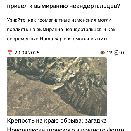
привел к вымиранию неандертальцев?
Узнайте, как геомагнитные изменения могли
повлиять на вымирание неандертальцев и как
современные Homo sapiens смогли выжить.
📅
20.04.2025
👁️
119
💬
0
Крепость на краю обрыва: загадка
Новоалександровского звездного форта